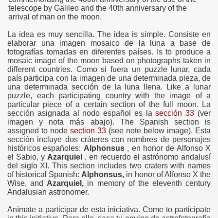
telescope by Galileo and the 40th anniversary of the
arrival of man on the moon.
f Malta
La idea es muy sencilla.
The idea is simple.
Consiste en
elaborar una imagen mosaico de la luna a base de
fotografías tomadas en diferentes países.
Is to produce a
mosaic image of the moon based on photographs taken in
different countries.
Como si fuera un puzzle lunar, cada
país participa con la imagen de una determinada pieza, de
ciences - Malta
una determinada sección de la luna llena.
Like a lunar
puzzle, each participating country with the image of a
ngs
particular piece of a certain section of the full moon.
La
sección asignada al nodo español es la
sección 33
(ver
imagen y nota más abajo).
The Spanish section is
assigned to node
section 33
(see note below image).
Esta
sección incluye dos cráteres con nombres de personajes
históricos españoles:
Alphonsus
, en honor de Alfonso X
el Sabio, y
Azarquiel
, en recuerdo el astrónomo andalusí
del siglo XI.
This section includes two craters with names
of historical Spanish:
Alphonsus,
in honor of Alfonso X the
Wise, and
Azarquiel,
in memory of the eleventh century
Andalusian astronomer.
Anímate a participar de esta iniciativa.
Come to participate