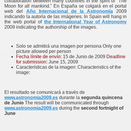
collaboration between many countries in the spirit of "The
Moon for all mankind."
En España se colgará en el portal
web del
Año Internacional de la Astronomía
2009
indicando la autoría de las imágenes.
In Spain will hang in
the web portal of
the International Year of Astronomy
2009 indicating the authorship of the images.
Solo se admitirá una imagen por persona
Only one
picture allowed per person
Fecha límite de envío:
15 de Junio de 2009
Deadline
for submission:
June 15, 2009
Características de la imagen:
Characteristics of the
image:
El resultado se comunicará a través de
 10.05.09
www.astronomia2009.es
durante la
segunda quincena
de Junio
The result will be communicated through
www.astronomia2009.es
during the
second fortnight of
June