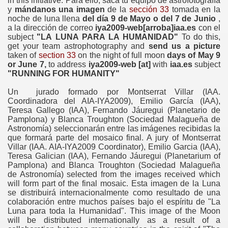
in this initiative.
Para ello, saca tu equipo de astrofotografía
y
mándanos una imagen
de la
sección 33
tomada en la
noche de luna llena
del día 9 de Mayo o del 7 de Junio
,
a la dirección de correo
iya2009-web[arroba]iaa.es
con el
ss Release
subject
"LA LUNA PARA LA HUMANIDAD"
To do this,
get your team astrophotography and
send us a picture
taken of
section 33
on the night of full moon
days of May 9
or June 7,
to address
iya2009-web [at]
with
iaa.es
subject
"RUNNING FOR HUMANITY"
Un jurado formado por Montserrat Villar (IAA.
Coordinadora del AIA-IYA2009), Emilio García (IAA),
Teresa Gallego (IAA), Fernando Jáuregui (Planetario de
Pamplona) y Blanca Troughton (Sociedad Malagueña de
Astronomía) seleccionarán entre las imágenes recibidas la
que formará parte del mosaico final.
A jury of Montserrat
Villar (IAA. AIA-IYA2009 Coordinator), Emilio Garcia (IAA),
Teresa Galician (IAA), Fernando Jáuregui (Planetarium of
09
Pamplona) and Blanca Troughton (Sociedad Malagueña
de Astronomía) selected from the images received which
will form part of the final mosaic.
Esta imagen de la Luna
se distribuirá internacionalmente como resultado de una
colaboración entre muchos países bajo el espíritu de "La
Luna para toda la Humanidad".
This image of the Moon
will be distributed internationally as a result of a