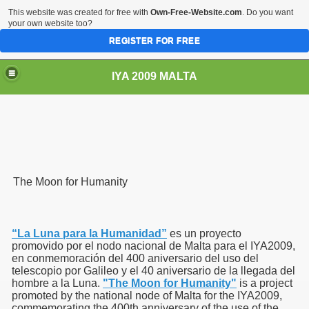
This website was created for free with
Own-Free-Website.com
. Do you want
your own website too?
REGISTER FOR FREE
IYA 2009 MALTA
TS
The Moon for Humanity
“La Luna para la Humanidad”
es un proyecto
promovido por el nodo nacional de Malta para el IYA2009,
en conmemoración del 400 aniversario del uso del
telescopio por Galileo y el 40 aniversario de la llegada del
hombre a la Luna.
"The Moon for Humanity"
is a project
promoted by the national node of Malta for the IYA2009,
commemorating the 400th anniversary of the use of the