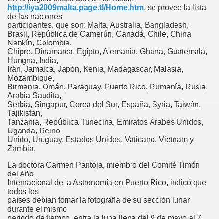
http://iya2009malta.page.tl/Home.htm
, se provee la lista
de las naciones
participantes, que son: Malta, Australia, Bangladesh,
Brasil, República de Camerún, Canadá, Chile, China
Nankín, Colombia,
Chipre, Dinamarca, Egipto, Alemania, Ghana, Guatemala,
Hungría, India,
9
Irán, Jamaica, Japón, Kenia, Madagascar, Malasia,
Mozambique,
Birmania, Omán, Paraguay, Puerto Rico, Rumanía, Rusia,
Arabia Saudita,
Serbia, Singapur, Corea del Sur, España, Syria, Taiwán,
ad di Puerto Rico 15.06.09
Tajikistán,
Tanzania, República Tunecina, Emiratos Árabes Unidos,
Uganda, Reino
Unido, Uruguay, Estados Unidos, Vaticano, Vietnam y
Zambia.
La doctora Carmen Pantoja, miembro del Comité Timón
del Año
Internacional de la Astronomía en Puerto Rico, indicó que
todos los
países debían tomar la fotografía de su sección lunar
durante el mismo
periodo de tiempo, entre la luna llena del 9 de mayo al 7